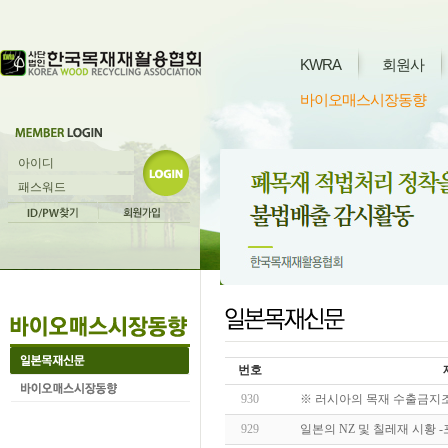
KWRA
회원사
바이오매스시장동향
번호
930
※ 러시아의 목재 수출금지
929
일본의 NZ 및 칠레재 시황 