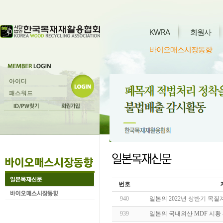
KWRA
회원사
바이오매스시장동향
번호
940
일본의 2022년 상반기 목질
939
일본의 국내외산 MDF 시황 -