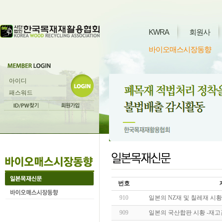
KWRA
회원사
바이오매스시장동향
번호
910
일본의 NZ재 및 칠레재 시황
909
일본의 국산합판 시황 -재