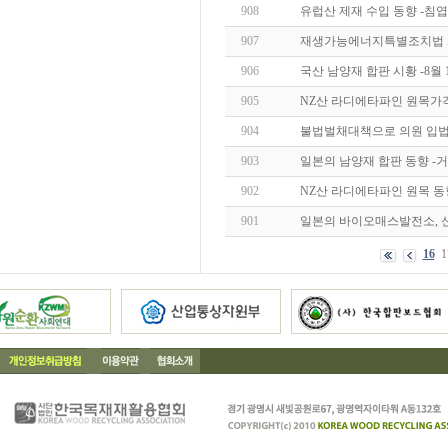
908
유럽산 제재 수입 동향 -침
907
재생가능에너지특별조치법 개
906
국산 남양재 합판 시황 -8월 
905
NZ산 라디에타파인 원목가격
904
불법벌채대책으로 의원 입법
903
일본의 남양재 합판 동향 -거래
902
NZ산 라디에타파인 원목 동
901
일본의 바이오매스발전소, 
16
1