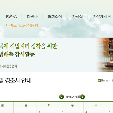
KWRA
회원사
협회소식
자료실
자유게시판
바이오매스시장동향
Home
2026년 6월
일
월
화
수
목
1
2
3
4
5