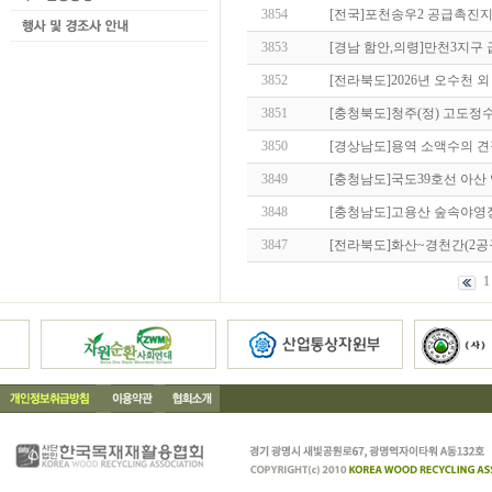
3854
[전국]포천송우2 공급촉진
3853
[경남 함안,의령]만천3지구
3852
[전라북도]2026년 오수천 
3851
[충청북도]청주(정) 고도
3850
[경상남도]용역 소액수의 
3849
[충청남도]국도39호선 아산
3848
[충청남도]고용산 숲속야영
3847
[전라북도]화산~경천간(2공
1