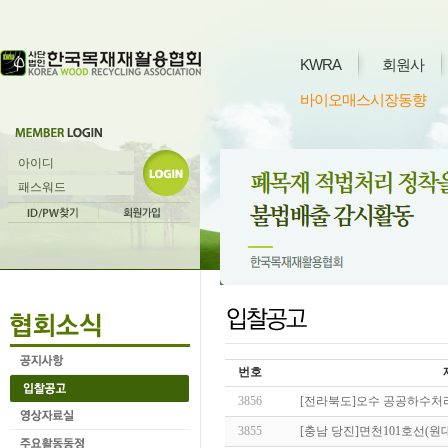
KWRA
회원사
바이오매스시장동향
번호
3856
[전라북도]오수 공공하수처
3855
[충남 당진]면천101호선(원