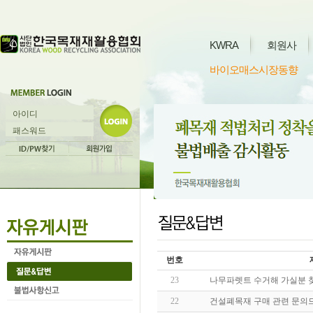
KWRA
회원사
바이오매스시장동향
번호
23
나무파렛트 수거해 가실분 
22
건설폐목재 구매 관련 문의