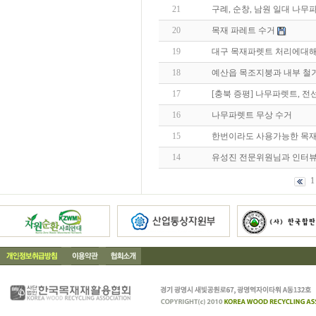
21
구례, 순창, 남원 일대 나무
20
목재 파레트 수거
19
대구 목재파렛트 처리에대해
18
예산읍 목조지붕과 내부 철거 
17
[충북 증평] 나무파렛트, 전
16
나무파렛트 무상 수거
15
한번이라도 사용가능한 목재 
14
유성진 전문위원님과 인터뷰
1