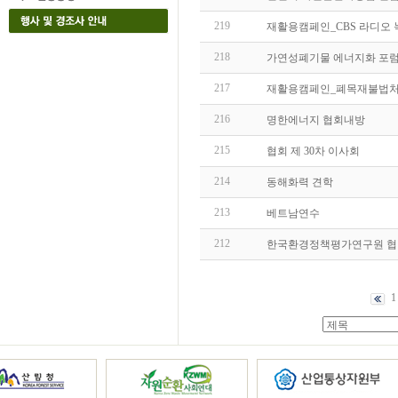
219
재활용캠페인_CBS 라디오 
218
가연성폐기물 에너지화 포럼
217
재활용캠페인_폐목재불법처
216
명한에너지 협회내방
215
협회 제 30차 이사회
214
동해화력 견학
213
베트남연수
212
한국환경정책평가연구원 협
1