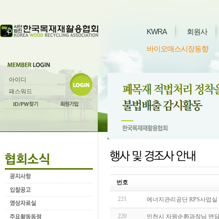
KWRA
회원사
바이오매스시장동향
번호
221
에너지관리공단 RPS사업실
220
인천시 자원순환과장님 면