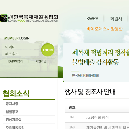
KWRA
회원사
바이오매스시장동향
번호
261
rps공청회 참석
260
폐기물관리법 시행규칙 일부