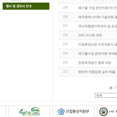
259
폐기물 수집.운반차량 자구
258
폐자원에너지화 기술포럼 
257
국산재통합이력관리 및 공
256
34차 이사회 개최
255
미송환경산업 이전개업식 
254
폐기물수집.운반차량 적재함
253
한영회계법인 협회 내방
252
동반위 적합업종 실적 제출
1