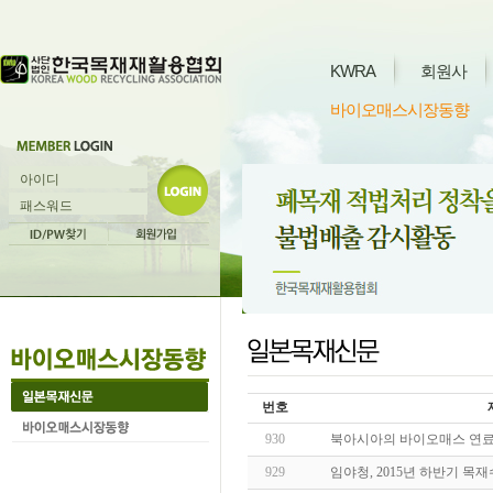
KWRA
회원사
바이오매스시장동향
번호
930
북아시아의 바이오매스 연료
929
임야청, 2015년 하반기 목