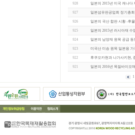
928
일본의 2015년 미국 캐나다 
927
일본섬유판공업회 정기총회 개
926
일본의 국산 합판 시황 -
925
일본의 2015년 러시아재 수
924
일본의 남양재 원목 공급 동향
923
미국산 미송 원목 일본용 가격
922
후쿠오카현과 나가사키현, 
921
일본의 2016년 목질바이오
1