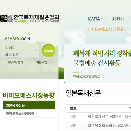
KWRA
회원사
바이오매스시장동향
번호
990
일본목재신문 제853호 : 일
989
일본목질펠릿협회, 2020년 