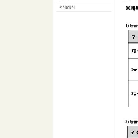
※폐목
1) 등
2) 등