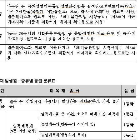
폐목재 발생원ㆍ종류별 등급 분류표