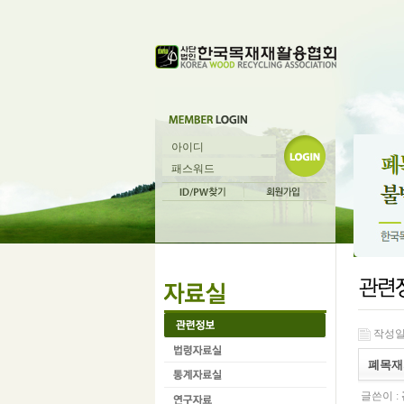
작성일 :
폐목재
글쓴이 :