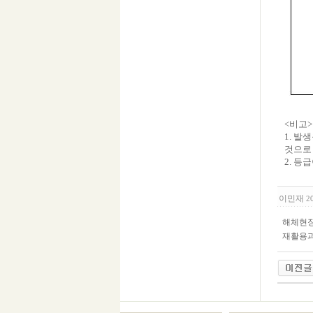
<비고>
1. 
것으로
2. 등
이민재
2
해체현장
재활용과