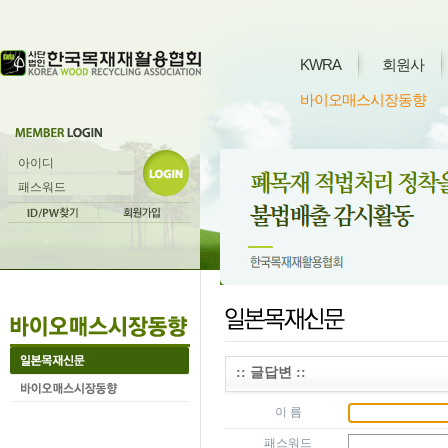
KWRA
회원사
바이오매스시장동향
:: 글답변 ::
이 름
패스워드