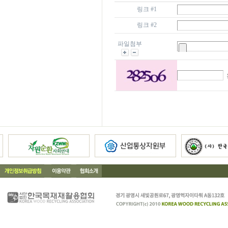
링크 #1
링크 #2
파일첨부