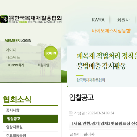
KWRA
회원사
바이오매스시장동향
작성일 : 2025-03-24 09:54
[서울,인천,경기]양재2빗물펌프장 신
글쓴이 :
관리자