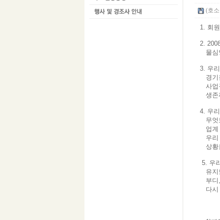
(호소문
1. 
2. 2
물심양
3. 우
경기침
사업규
생존까
4. 
무엇보
업계 
우리 업
상황을
5. 
유지할
부디,
다시 
<<