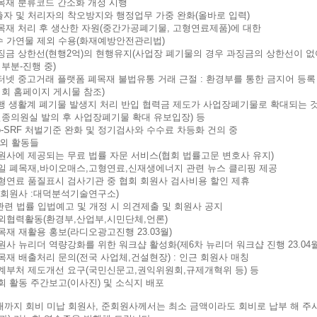
목재 분류코드 간소화 개정 시행
자 및 처리자의 착오방지와 행정업무 가중 완화(올바로 입력)
목재 처리 후 생산한 자원(중간가공폐기물, 고형연료제품)에 대한
가연물 제외 수용(화재예방안전관리법)
징금 상한선(현행2억)의 현행유지(사업장 폐기물의 경우 과징금의 상한선이 없
 부분-진행 중)
터넷 중고거래 플랫폼 폐목재 불법유통 거래 근절 : 환경부를 통한 금지어 등록
협회 홈페이지 게시물 참조)
행 생활계 폐기물 발생지 처리 반입 협력금 제도가 사업장폐기물로 확대되는 것
일종의원실 발의 후 사업장폐기물 확대 유보입장) 등
o-SRF 처벌기준 완화 및 정기검사와 수수료 차등화 건의 중
 외 활동들
원사에 제공되는 무료 법률 자문 서비스(협회 법률고문 변호사 유지)
일 폐목재,바이오매스,고형연료,신재생에너지 관련 뉴스 클리핑 제공
형연료 품질표시 검사기관 중 협회 회원사 검사비용 할인 제휴
원사 :대덕분석기술연구소)
련 법률 입법예고 및 개정 시 의견제출 및 회원사 공지
외협력활동(환경부,산업부,시민단체,언론)
재 재활용 홍보(라디오광고진행 23.03월)
사 뉴리더 역량강화를 위한 워크샵 활성화(제6차 뉴리더 워크샵 진행 23.04월
목재 배출처리 문의(전국 사업체,건설현장) : 인근 회원사 매칭
계부처 제도개선 요구(국민신문고,권익위원회,규제개혁위 등) 등
회 활동 주간보고(이사진) 및 소식지 배포
까지 회비 미납 회원사, 준회원사께서는 최소 금액이라도 회비로 납부 해 주시