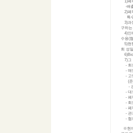
1)폐
-배출
2)폐
특수 
3)과
구하는
4)인
수용(
5)현
회 성
6)Bi
7)그
- 회
- 매
- 고
(준회
- 관
- 대
- 폐목
- 회원
- 폐
- 관
- 협
※현재