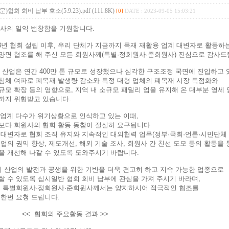
)협회 회비 납부 호소(5.9.23).pdf (111.8K)
[0]
DATE : 2023-09-05 15:03:21
회원사의 일익 번창함을 기원합니다.
008년 협회 설립 이후, 우리 단체가 지금까지 목재 재활용 업계 대변자로 활동하
면 협조를 해 주신 모든 회원사께(특별·정회원사·준회원사) 진심으로 감사드
리 산업은 연간 400만 톤 규모로 성장했으나 심각한 구조조정 국면에 진입하고 
체 여파로 폐목재 발생량 감소와 특정 대형 업체의 폐목재 시장 독점화와
모 확장 등의 영향으로, 지역 내 소규모 패밀리 업을 유지해 온 대부분 영세
지 위협받고 있습니다.
우리업계 다수가 위기상황으로 인식하고 있는 이때,
다 회원사의 협회 활동 동참이 절실히 요구됩니다
대변자로 협회 조직 유지와 지속적인 대외협력 업무(정부·국회·언론·시민단체 
의 권익 향상, 제도개선, 해외 기술 조사, 회원사 간 친선 도모 등의 활동을 
 개선해 나갈 수 있도록 도와주시기 바랍니다.
우리 산업의 발전과 공생을 위한 기반을 더욱 견고히 하고 지속 가능한 업종으로
 수 있도록 십시일반 협회 회비 납부에 관심을 가져 주시기 바라며,
 특별회원사·정회원사·준회원사께서는 양지하시어 적극적인 협조를
한번 요청 드립니다.
 협회의 주요활동 결과 >>