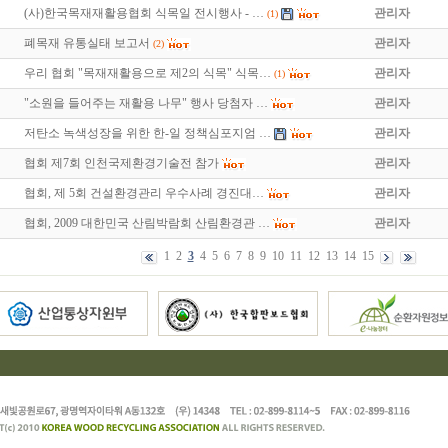
(사)한국목재재활용협회 식목일 전시행사 - …
관리자
(1)
폐목재 유통실태 보고서
관리자
(2)
우리 협회 "목재재활용으로 제2의 식목" 식목…
관리자
(1)
"소원을 들어주는 재활용 나무" 행사 당첨자 …
관리자
저탄소 녹색성장을 위한 한-일 정책심포지엄 …
관리자
협회 제7회 인천국제환경기술전 참가
관리자
협회, 제 5회 건설환경관리 우수사례 경진대…
관리자
협회, 2009 대한민국 산림박람회 산림환경관 …
관리자
1
2
3
4
5
6
7
8
9
10
11
12
13
14
15