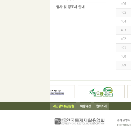
406
405
404
403
402
401
400
399