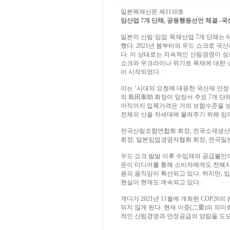
일본목재신문 제1110호
임산업 7개 단체, 공동행동선언 체결 -국산재 
일본의 산림·임업·목재산업 7개 단체는 6
했다. 2021년 봄부터의 우드 쇼크로 
다. 이 상태로는 지속적인 산림경영이 
쇼크와 우크라이나 위기로 목재에 대한 
이 시작되었다.
이는 ‘시대의 요청에 대응한 국산재 안
의 島田泰助 회장이 앞장서 주요 7개 단
아직까지 입목가격은 거의 보합수준을 보이
전체의 산을 차세대에 물려주기 위해 임
전국산림조합연합회 회장, 전국소재생산
회장, 일본임업경영자협회 회장, 전국
우드 쇼크 발발 이후 수입재의 공급불안이
운이 미디어를 통해 소비자에게도 전해지고
용의 움직임이 확산되고 있다. 하지만,
현실이 현재도 계속되고 있다.
게다가 2021년 11월에 개최된 COP2
되지 않게 된다. 현재 이중(二重)의 의
적인 산림경영과 안정공급의 양립을 도모