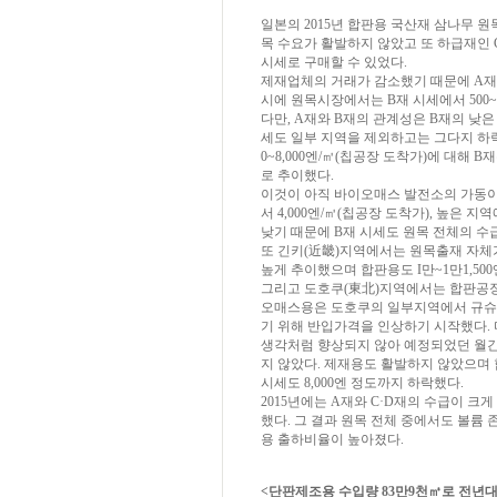
일본의 2015년 합판용 국산재 삼나무 원
목 수요가 활발하지 않았고 또 하급재인
시세로 구매할 수 있었다.
제재업체의 거래가 감소했기 때문에 A재
시에 원목시장에서는 B재 시세에서 500~
다만, A재와 B재의 관계성은 B재의 낮
세도 일부 지역을 제외하고는 그다지 하락
0~8,000엔/㎥(칩공장 도착가)에 대해 B재
로 추이했다.
이것이 아직 바이오매스 발전소의 가동이
서 4,000엔/㎥(칩공장 도착가), 높은 
낮기 때문에 B재 시세도 원목 전체의 수급
또 긴키(近畿)지역에서는 원목출재 자체가 
높게 추이했으며 합판용도 I만~1만1,50
그리고 도호쿠(東北)지역에서는 합판공장 
오매스용은 도호쿠의 일부지역에서 규슈
기 위해 반입가격을 인상하기 시작했다.
생각처럼 향상되지 않아 예정되었던 월간
지 않았다. 제재용도 활발하지 않았으며
시세도 8,000엔 정도까지 하락했다.
2015년에는 A재와 C·D재의 수급이 
했다. 그 결과 원목 전체 중에서도 볼륨
용 출하비율이 높아졌다.
<단판제조용 수입량 83만9천㎥로 전년대비