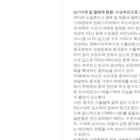
(6)
NZ재 및
칠
레재
동
향
-수
요부진으로
2015년 뉴질랜드산 원목 및 제품과 칠레
=120엔대의 엔화가치하락이 두드러졌지
과 파렛트 수요가 대체로 침체된 것이 영
작년의 NZ산 원목 수입량은 42만1,850㎥(전
53㎥(동 14.3% 감소)로 모두 2자리수 
작년에는 엔화가치하락으로 수출관련산업
중국경제의 성장둔화로 중국용의 수출부진과
하지 않아 포장자재 전체의 감소로 연결
수요 감소로 NZ라디에타파인 원목 국내 
재도 계속되고 있으며 금년에는 포장재와
폭을 확대하는 움직임을 보이고 있다.
NZ원목의 대규모 소비국은 중국이지만 작
년말부터 중국용 가격이 하락세를 보였고 
체가 뚜렷하여 중국 연안부 주요 항구의 
로 조사되었으나 하절기부터 수입을 억제
의 출재가 감소했다.
다만, 중국도 가을철에 걸쳐 점차 수요가
0만㎥대로 감소하여 급속히 재고조정이 
으로 일시적으로 US$90/㎥(동)를 밑돌
일본용은 연간 입하량이 40만㎥ 수준으로
히, 가격에 있어서는 변동이 심한 중국용
는 배선에도 영향을 미쳐 만선이 어려워
수 없었다.
일본용의 가격동향은 작년 가을에는 US$10