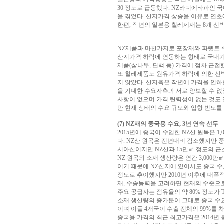
30 정도로 급등했다. NZ라디에타파인
을 겪었다. 산지가격 상승을 이유로 연
한편, 작년의 일본용 칠레제재는 8개 선
NZ제품과 마찬가지로 포장재와 파렛트 
산지가격 하락에 연동하는 형태로 국내가
제품(삼나무, 편백 등) 가격에 점차 근접
또 칠레제품도 원유가격 하락에 의한 선
지 않았다. 산지측은 작년에 가격을 인하
을 기대한 수요자측과 서로 양보할 수 없
사항이 없으며 가격 탄력성이 없는 것도 
만 현재 상태의 수요 규모와 입항 빈도를
(7) NZ재의 중국용 수요, 3년 연속 선두
2015년에 중국이 수입한 NZ산 원목은 1,076
다. NZ산 원목은 전년대비 감소했지만 중
시아산이지만 NZ산과 15만㎥ 정도의 근
NZ 원목의 소재 생산량은 연간 3,000만
이기 때문에 NZ산지에 있어서도 중국 수요
정도로 추이했지만 2010년 이후에 대폭
재, 수송능력을 고려하면 현재의 수준으
주요 공급자는 점유율의 약 80% 정도가 
소재 생산량의 증가분이 그대로 중국 수요
이며 이들 4개국이 수출 전체의 99%를 
중국용 가격의 최근 최고가격은 2014년 봄