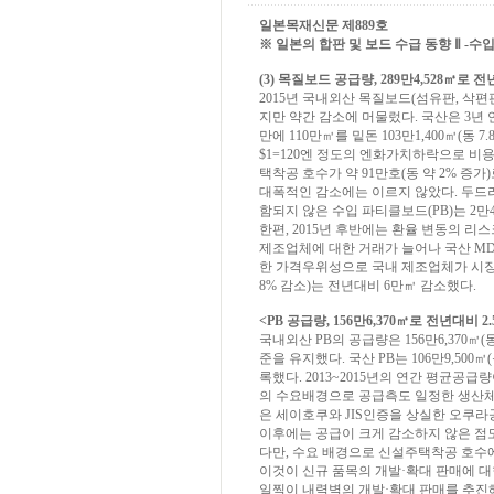
일본목재신문 제889호
※ 일본의 합판 및 보드 수급 동향 Ⅱ -수입패널
(3) 목질보드 공급량, 289만4,528㎥로 전
2015년 국내외산 목질보드(섬유판, 삭편판)
지만 약간 감소에 머물렀다. 국산은 3년 연속 
만에 110만㎥를 밑돈 103만1,400㎥(동 
$1=120엔 정도의 엔화가치하락으로 비용
택착공 호수가 약 91만호(동 약 2% 
대폭적인 감소에는 이르지 않았다. 두드러진 
함되지 않은 수입 파티클보드(PB)는 2만4,0
한편, 2015년 후반에는 환율 변동의 
제조업체에 대한 거래가 늘어나 국산 MDF
한 가격우위성으로 국내 제조업체가 시장을
8% 감소)는 전년대비 6만㎥ 감소했다.
<PB 공급량, 156만6,370㎥로 전년대비 2
국내외산 PB의 공급량은 156만6,370㎥(
준을 유지했다. 국산 PB는 106만9,500
록했다. 2013~2015년의 연간 평균공
의 수요배경으로 공급측도 일정한 생산체제
은 세이호쿠와 JIS인증을 상실한 오쿠라
이후에는 공급이 크게 감소하지 않은 점도
다만, 수요 배경으로 신설주택착공 호수
이것이 신규 품목의 개발·확대 판매에 대
일찍이 내력벽의 개발·확대 판매를 추진해