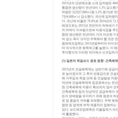
2015년의 단판제조용 소재 입하량은 406
통합판 생산량이 전년대비 1.3% 감소했기
하량은 322만7,800㎥(동 5.2% 증가)로 
7만4,600㎥나 감소했다. 국산재 입하량이
다. 국산재 비율은 79.4%로 2014년의 7
배경으로는 2015년 전반까지 하락세가 지
치 하락이 지속됨으로써 비용삭감을 추진
합판 생산량은 전년대비 거의 비슷한 수준
의 감소 폭이 크지만 주목해야 할 것은 
합판제조업체는 2013년말부터의 바이오매
터 의식적으로 원목재고를 늘렸다. 이 때
추이했으며 이러한 의미에서 신규입하가
(5) 일본의 목질보드 원료 동향 -건축폐
2015년의 건설폐목재는 상반기에 공급이
로 높아졌으며 그 후의 반동감으로 건설
해 거푸집과 목질 단재 등 건설발생 자
작년에 건설폐목재계 칩공장에서는 전년대
한 건축폐목재 자원이 확보되지 않아 건
건축폐목재 칩의 만성적인 공급부족이 계
든지 판매량을 유지하기 위해 원료의 허
로 칩 품질의 저하를 초래했다. 주택 
합판 등 접착제 부착 제품까지 칩화하는
있다. 보드제조업체측은 이물질제거 라
여 활용했다.