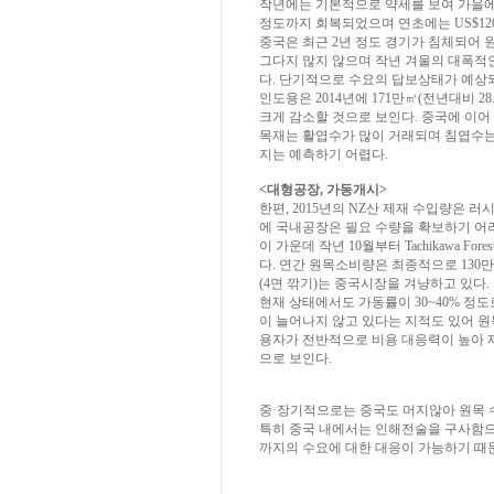
작년에는 기본적으로 약세를 보여 가을에는 
정도까지 회복되었으며 연초에는 US$120
중국은 최근 2년 정도 경기가 침체되어 
그다지 많지 않으며 작년 겨울의 대폭적
다. 단기적으로 수요의 답보상태가 예상
인도용은 2014년에 171만㎥(전년대비 28
크게 감소할 것으로 보인다. 중국에 이어
목재는 활엽수가 많이 거래되며 침엽수는
지는 예측하기 어렵다.
<대형공장, 가동개시>
한편, 2015년의 NZ산 제재 수입량은
에 국내공장은 필요 수량을 확보하기 어
이 가운데 작년 10월부터 Tachikawa Fore
다. 연간 원목소비량은 최종적으로 130만
(4면 깎기)는 중국시장을 겨냥하고 있다.
현재 상태에서도 가동률이 30~40% 정
이 늘어나지 않고 있다는 지적도 있어 
용자가 전반적으로 비용 대응력이 높아 
으로 보인다.
중·장기적으로는 중국도 머지않아 원목 
특히 중국 내에서는 인해전술을 구사함으
까지의 수요에 대한 대응이 가능하기 때