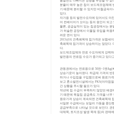
품질면도 나빠지는 경향을 부정할 수 없다
분율이 매우 높은 칩이 보드제조업체에 
기 때문에 분리할 수 있지만 비철금속이
있다.
자가용 등의 발전수요자에 있어서도 마찬
어 컨베이어가 꼬이는 등의 원인이 되고 
물론, 공급실적이 있는 칩공장에서는 분
가 허술한 공장에서 이물질 유입을 허용
려운 면이 있다.
2015년의 건축폐목재 칩가격은 보합세이
축폐목재 칩가격이 상승하지는 않았다. 
다.
보드제조업체와 연료 수요자에게 강력하게
발전용의 연료칩 수요가 증가되고 있다고
관동권에서는 연료용으로 50전~1엔/kg
상승기운이 높아졌다. 하급재 가격의 반
하거나 수입칩을 구입함으로써 원료가격
보고 혼소발전시설에서는 PKS(야자껍
간 상황을 주시할 필요가 있다.
작년에 칩 수급이 부족하지 않았던 배경
기 때문에 목질칩 공급측도 가격을 너무 
원유가격 상승이 계속되면 건축폐목재 칩
서일본 수급에서는 보일러 가동을 중단했
공급부족으로 나타날 것으로 보인다. 관
대체목, 토지조성 발생 목재 등)의 판매에