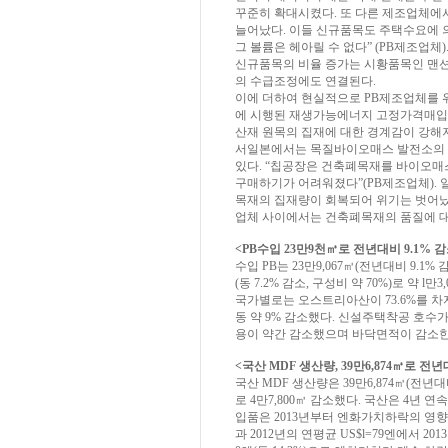
꾸준히 확대시켰다. 또 다른 제조업체에서
늘어났다. 이들 신규품목도 주택수요에 
그 볼륨은 헤아릴 수 없다” (PB제조업체
신규품목의 비율 증가는 시황품목인 맨션 
의 수급조정에도 연결된다.
이에 더하여 현실적으로 PB제조업체를 위
에 시행된 재생가능에너지 고정가격매입제도
산재 원목의 집재에 대한 경계감이 강해져
서일본에서는 목질바이오매스 발전소의 
있다. “칩공장은 건축폐목재를 바이오
구매하기가 어려워졌다”(PB제조업체).
목재의 집재량이 회복되어 위기는 벗어났
업체 사이에서는 건축폐목재의 품질에 대
<PB수입 23만9천㎥로 전년대비 9.1% 감
수입 PB는 23만9,067㎥(전년대비 9.1
(동 7.2% 감소, 구성비 약 70%)로 약 l만
국가별로는 오스트리아산이 73.6%를 차
동 약 9% 감소했다. 신설주택착공 호수
용이 약간 감소했으며 바닥면적이 감소한
<국산 MDF 생산량, 39만6,874㎥로 전년
국산 MDF 생산량은 39만6,874㎥(전년대비
로 4만7,800㎥ 감소했다. 국산은 4년 
입품은 2013년부터 엔화가치하락의 영향으로
과 2012년의 연평균 US$l=79엔에서 2013년