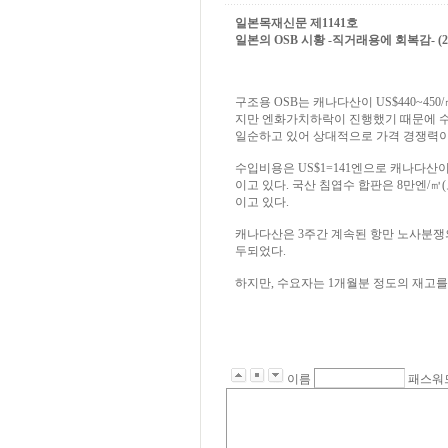
일본목재신문 제1141호
일본의 OSB 시황 -직거래용에 회복감- (2023
구조용 OSB는 캐나다산이 US$440~450
지만 엔화가치하락이 진행했기 때문에 수
일순하고 있어 상대적으로 가격 경쟁력이
수입비용은 US$1=141엔으로 캐나다산이 7
이고 있다. 국산 침엽수 합판은 8만엔/
이고 있다.
캐나다산은 3주간 계속된 항만 노사분쟁
두되었다.
하지만, 수요자는 1개월분 정도의 재고를
이름
패스워