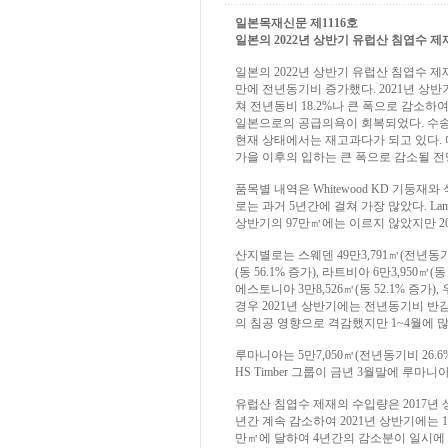
일본목재신문 제1116호
일본의 2022년 상반기 유럽산 침엽수 제재 수
일본의 2022년 상반기 유럽산 침엽수 제재 
만에 전년동기비 증가했다. 2021년 상
쳐 전년동비 18.2%나 큰 폭으로 감소
일본으로의 공급의욕이 회복되었다. 수
현재 상태에서는 재고과다가 되고 있다. 
가을 이후의 입하는 큰 폭으로 감소될 전
품목별 내역은 Whitewood KD 기둥재와
로는 과거 5년간에 걸쳐 가장 많았다. Lami
상반기의 97만㎥에는 이르지 않았지만 20
산지별로는 스웨덴 49만3,791㎥(전년동기비 3
(동 56.1% 증가), 라트비아 6만3,950㎥(동 
에스토니아 3만8,526㎥(동 52.1% 증가)
경우 2021년 상반기에는 전년동기비 반
의 침공 영향으로 격감했지만 1~4월에 
루마니아는 5만7,050㎥(전년동기비 26
HS Timber 그룹이 금년 3월말에 루
유럽산 침엽수 제재의 수입량은 2017년 상반
년간 계속 감소하여 2021년 상반기에는 1
만㎥에 달하여 4년간의 감소분이 일시에